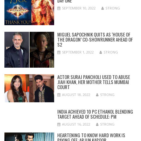
DAY ONE
SEPTEMBER 10, 2022
STRONG
MIGUEL SAPOCHNIK QUITS AS ‘HOUSE OF
THE DRAGON’ CO-SHOWRUNNER AHEAD OF
S2
SEPTEMBER 1, 2022
STRONG
ACTOR SURAJ PANCHOLI USED TO ABUSE
JIAH KHAN, HER MOTHER TELLS MUMBAI
COURT
AUGUST 18, 2022
STRONG
INDIA ACHIEVED 10 PC ETHANOL BLENDING
TARGET AHEAD OF SCHEDULE: PM
AUGUST 16, 2022
STRONG
HEARTENING TO KNOW HARD WORK IS
PAYING OFF: ARJUN KAPOOR