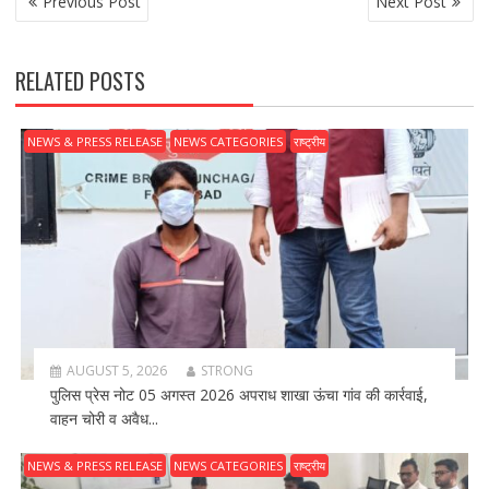
Previous Post
Next Post
O
S
T
RELATED POSTS
N
A
V
NEWS & PRESS RELEASE
NEWS CATEGORIES
राष्ट्रीय
I
G
A
T
I
O
N
AUGUST 5, 2026
STRONG
पुलिस प्रेस नोट 05 अगस्त 2026 अपराध शाखा ऊंचा गांव की कार्रवाई,
वाहन चोरी व अवैध...
NEWS & PRESS RELEASE
NEWS CATEGORIES
राष्ट्रीय