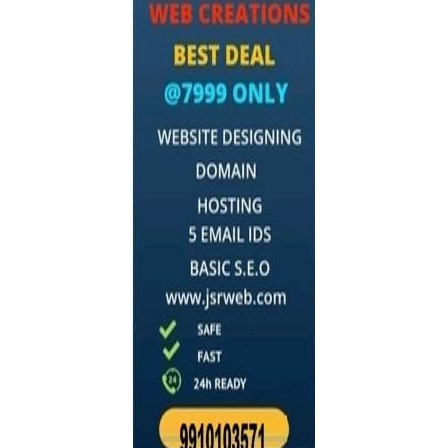
A
T
I
O
N